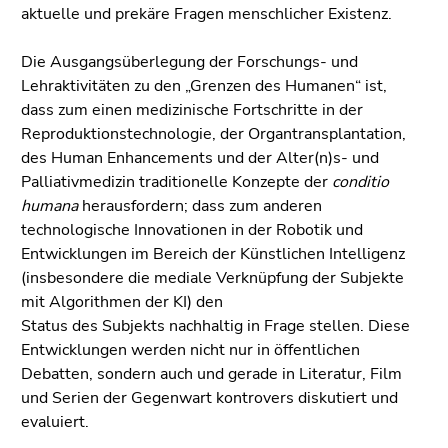
4)
aktuelle und prekäre Fragen menschlicher Existenz.
Zu
den
Die Ausgangsüberlegung der Forschungs- und
Zusatzinformationen
Lehraktivitäten zu den „Grenzen des Humanen“ ist,
(Zugriffstaste
dass zum einen medizinische Fortschritte in der
5)
Reproduktionstechnologie, der Organtransplantation,
Zu
des Human Enhancements und der Alter(n)s- und
den
Palliativmedizin traditionelle Konzepte der
conditio
Seiteneinstellungen
humana
herausfordern; dass zum anderen
(Benutzer/Sprache)
technologische Innovationen in der Robotik und
(Zugriffstaste
Entwicklungen im Bereich der Künstlichen Intelligenz
8)
(insbesondere die mediale Verknüpfung der Subjekte
Zur
mit Algorithmen der KI) den
Suche
Status des Subjekts nachhaltig in Frage stellen. Diese
(Zugriffstaste
Entwicklungen werden nicht nur in öffentlichen
9)
Debatten, sondern auch und gerade in Literatur, Film
und Serien der Gegenwart kontrovers diskutiert und
Ende
evaluiert.
dieses