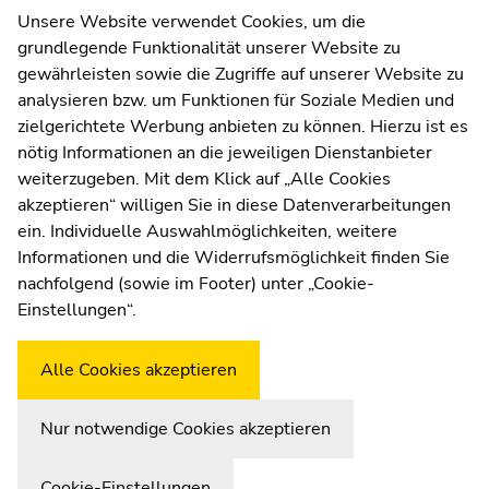
Kommunikation und Öffentlichkeitsarbeit
Unsere Website verwendet Cookies, um die
grundlegende Funktionalität unserer Website zu
Moodle
gewährleisten sowie die Zugriffe auf unserer Website zu
UNIGRAZonline
analysieren bzw. um Funktionen für Soziale Medien und
Impressum
zielgerichtete Werbung anbieten zu können. Hierzu ist es
Datenschutzerklärung
nötig Informationen an die jeweiligen Dienstanbieter
Cookie-Einstellungen
weiterzugeben. Mit dem Klick auf „Alle Cookies
Barrierefreiheitserklärung
akzeptieren“ willigen Sie in diese Datenverarbeitungen
ein. Individuelle Auswahlmöglichkeiten, weitere
Informationen und die Widerrufsmöglichkeit finden Sie
nachfolgend (sowie im Footer) unter „Cookie-
Wetterstation
Uni Graz
Einstellungen“.
Alle Cookies akzeptieren
Nur notwendige Cookies akzeptieren
Cookie-Einstellungen