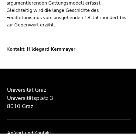
argumentierenden Gattungsmodell erfasst.
Gleichzeitig wird die lange Geschichte des
Feuilletonismus vom ausgehenden 18. Jahrhundert bis
zur Gegenwart erzählt.
Kontakt: Hildegard Kernmayer
Beginn
Ende
Ende
des
dieses
dieses
Seitenbereichs:
Seitenbereichs.
Seitenbereichs.
Universität Graz
Zusatzinformationen:
Zur
Zur
Universitätsplatz 3
Übersicht
Übersicht
8010 Graz
der
der
Seitenbereiche
Seitenbereiche
Anfahrt und Kontakt