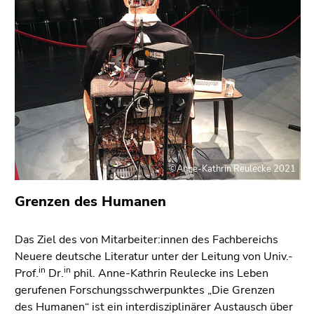
bestätigen
Sie diesen
Link.
Beginn
Zum
des
Inhalt
Seitenbereichs:
(Zugriffstaste
Seitenbereiche:
1)
Zur
Positionsanzeige
(Zugriffstaste
©Anne-Kathrin Reulecke 2021
2)
Grenzen des Humanen
Zur
Hauptnavigation
(Zugriffstaste
Das Ziel des von Mitarbeiter:innen des Fachbereichs
3)
Neuere deutsche Literatur unter der Leitung von Univ.-
Zur
in
in
Prof.
Dr.
phil. Anne-Kathrin Reulecke ins Leben
Unternavigation
gerufenen Forschungsschwerpunktes „Die Grenzen
(Zugriffstaste
des Humanen“ ist ein interdisziplinärer Austausch über