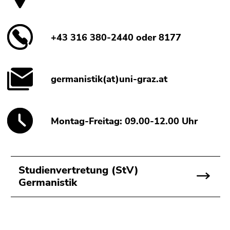
4)
Zu
den
+43 316 380-2440 oder 8177
Zusatzinformationen
(Zugriffstaste
5)
Zu
germanistik(at)uni-graz.at
den
Seiteneinstellungen
(Benutzer/Sprache)
Montag-Freitag: 09.00-12.00 Uhr
(Zugriffstaste
8)
Zur
Suche
Studienvertretung (StV)
(Zugriffstaste
Germanistik
9)
Ende
dieses
Beginn
Ende
Ende