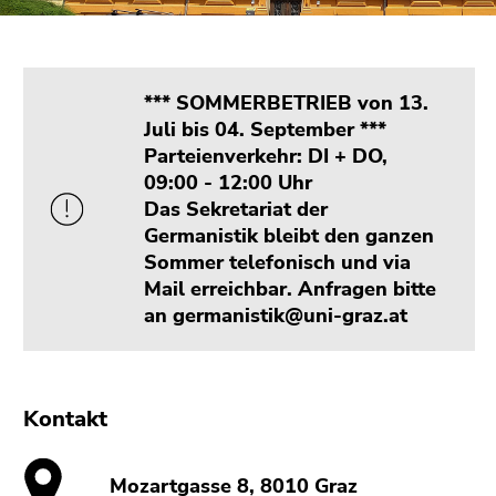
bestätigen
Sie diesen
Link.
*** SOMMERBETRIEB von 13.
Beginn
Zum
Juli bis 04. September ***
des
Inhalt
Parteienverkehr: DI + DO,
Seitenbereichs:
(Zugriffstaste
09:00 - 12:00 Uhr
Seitenbereiche:
1)
Das Sekretariat der
Zur
Germanistik bleibt den ganzen
Positionsanzeige
Sommer telefonisch und via
(Zugriffstaste
Mail erreichbar. Anfragen bitte
2)
an germanistik@uni-graz.at
Zur
Hauptnavigation
(Zugriffstaste
3)
Kontakt
Zur
Unternavigation
(Zugriffstaste
Mozartgasse 8, 8010 Graz