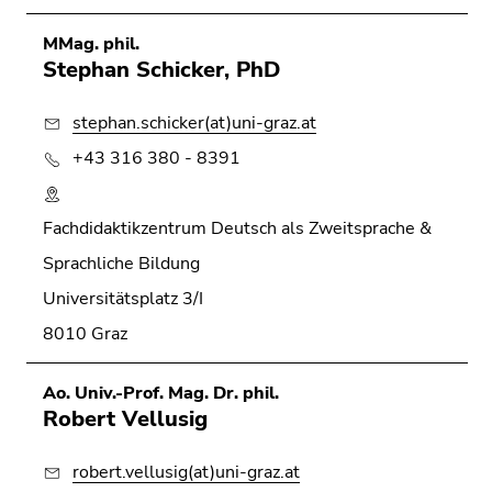
Seitenbereichs.
Zur
MMag. phil.
Übersicht
Stephan Schicker, PhD
der
Seitenbereiche
stephan.schicker(at)uni-graz.at
+43 316 380 - 8391
Fachdidaktikzentrum Deutsch als Zweitsprache &
Sprachliche Bildung
Universitätsplatz 3/I
8010 Graz
Ao. Univ.-Prof. Mag. Dr. phil.
Robert Vellusig
robert.vellusig(at)uni-graz.at