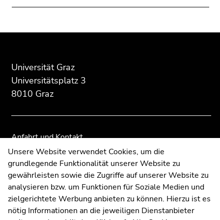
Beginn
Ende
Ende
des
dieses
dieses
Seitenbereichs:
Seitenbereichs.
Seitenbereichs.
Universität Graz
Zusatzinformationen:
Zur
Zur
Universitätsplatz 3
Übersicht
Übersicht
8010 Graz
der
der
Seitenbereiche
Seitenbereiche
Anfahrt und Kontakt
Kommunikation und Öffentlichkeitsarbeit
Unsere Website verwendet Cookies, um die
grundlegende Funktionalität unserer Website zu
Moodle
gewährleisten sowie die Zugriffe auf unserer Website zu
UNIGRAZonline
analysieren bzw. um Funktionen für Soziale Medien und
Impressum
zielgerichtete Werbung anbieten zu können. Hierzu ist es
Datenschutzerklärung
nötig Informationen an die jeweiligen Dienstanbieter
Cookie-Einstellungen