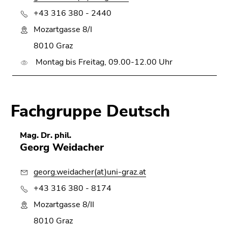
4)
+43 316 380 - 2440
Zu
den
Mozartgasse 8/I
Zusatzinformationen
8010 Graz
(Zugriffstaste
Montag bis Freitag, 09.00-12.00 Uhr
5)
Zu
den
Seiteneinstellungen
Fachgruppe Deutsch
(Benutzer/Sprache)
(Zugriffstaste
Mag. Dr. phil.
8)
Georg Weidacher
Zur
Suche
georg.weidacher(at)uni-graz.at
(Zugriffstaste
9)
+43 316 380 - 8174
Mozartgasse 8/II
Ende
dieses
8010 Graz