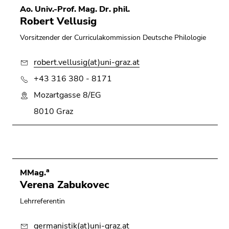
bestätigen
Ao. Univ.-Prof. Mag. Dr. phil.
Sie diesen
Robert Vellusig
Link.
Vorsitzender der Curriculakommission Deutsche Philologie
Beginn
Zum
des
Inhalt
robert.vellusig(at)uni-graz.at
Seitenbereichs:
(Zugriffstaste
+43 316 380 - 8171
Seitenbereiche:
1)
Mozartgasse 8/EG
Zur
Positionsanzeige
8010 Graz
(Zugriffstaste
2)
Zur
Hauptnavigation
(Zugriffstaste
a
MMag.
3)
Verena Zabukovec
Zur
Lehrreferentin
Unternavigation
(Zugriffstaste
germanistik(at)uni-graz.at