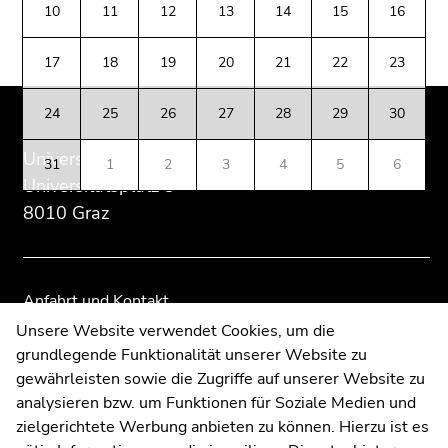
des
dieses
dieses
(Zugriffstaste
10
11
12
13
14
15
16
Seitenbereichs:
Seitenbereichs.
Seitenbereichs.
5)
Zusatzinformationen:
Zur
Zur
Zu
17
18
19
20
21
22
23
Übersicht
Übersicht
den
der
der
Seiteneinstellungen
24
25
26
27
28
29
30
Seitenbereiche
Seitenbereiche
(Benutzer/Sprache)
(Zugriffstaste
Universität Graz
31
1
2
3
4
5
6
8)
Universitätsplatz 3
Zur
8010 Graz
Suche
(Zugriffstaste
9)
Anfahrt und Kontakt
Ende
Kommunikation und Öffentlichkeitsarbeit
Unsere Website verwendet Cookies, um die
dieses
grundlegende Funktionalität unserer Website zu
Moodle
Seitenbereichs.
gewährleisten sowie die Zugriffe auf unserer Website zu
Zur
UNIGRAZonline
analysieren bzw. um Funktionen für Soziale Medien und
Übersicht
Impressum
zielgerichtete Werbung anbieten zu können. Hierzu ist es
der
Datenschutzerklärung